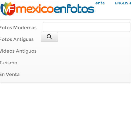
Mi Cuenta
ENGLISH
Fotos Modernas
Fotos Antiguas
Videos Antiguos
Turismo
En Venta