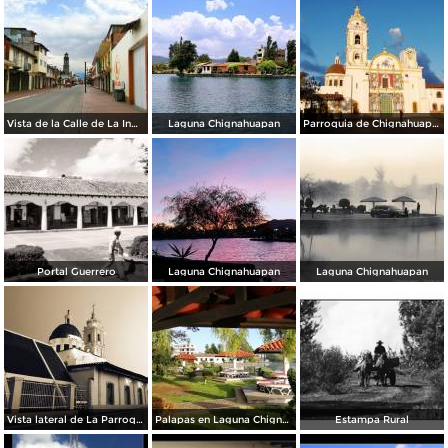
Vista de la Calle de La Inmaculada en Semana Santa 2020.
Laguna Chignahuapan
Parroquia de Chignahuapan
Portal Guerrero
Laguna Chignahuapan
Laguna Chignahuapan
Vista lateral de La Parroquia
Palapas en Laguna Chignahuapan
Estampa Rural