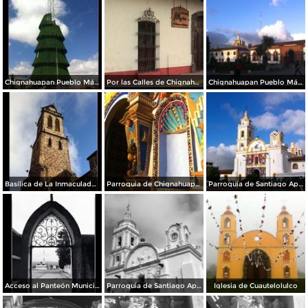
Chignahuapan Pueblo Mágico
Por las Calles de Chignahuapan
Chignahuapan Pueblo Mágico
Basílica de La Inmaculada Concepción.
Parroquia de Chignahuapan.
Parroquia de Santiago Apóstol
Acceso al Panteón Municipal
Parroquia de Santiago Apóstol. Zócalo de la ciudad.
Iglesia de Cuautelolulco