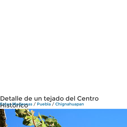
Detalle de un tejado del Centro
Histórico
Fotos Modernas
/
Puebla
/
Chignahuapan