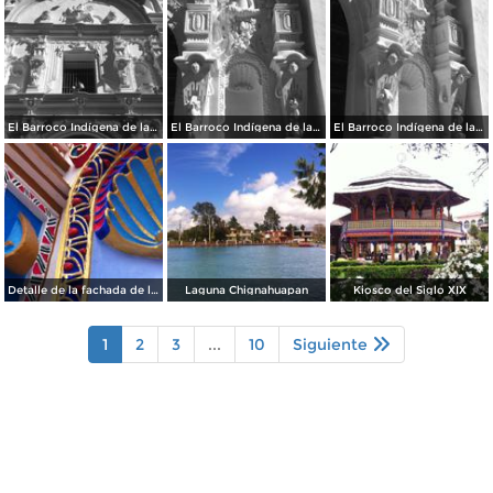
El Barroco Indígena de la Parroquia
El Barroco Indígena de la Parroquia de Chignahuapan.
El Barroco Indígena de la Parrroquia de Chignahuapan.
Detalle de la fachada de la Parroquia de Chignahuapan
Laguna Chignahuapan
Kiosco del Siglo XIX
1
2
3
...
10
Siguiente