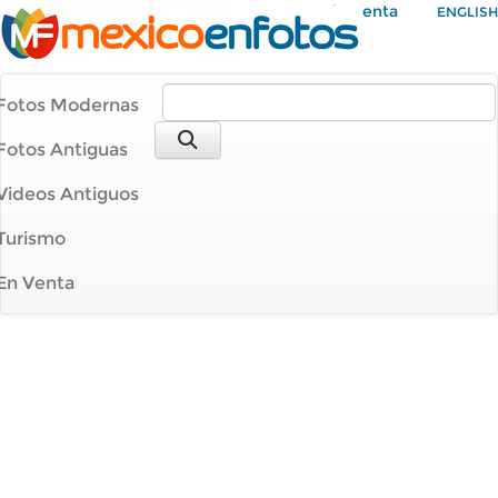
Mi Cuenta
ENGLISH
Fotos Modernas
Fotos Antiguas
Videos Antiguos
Turismo
En Venta