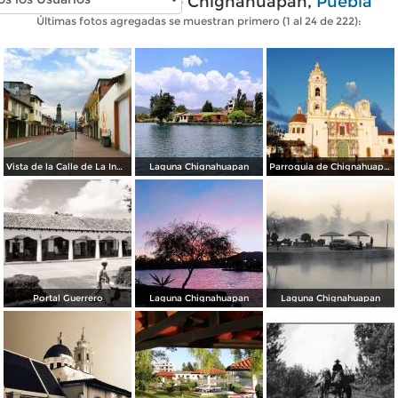
Fotos modernas de Chignahuapan,
Puebla
Últimas fotos agregadas se muestran primero (1 al 24 de 222):
Vista de la Calle de La Inmaculada en Semana Santa 2020.
Laguna Chignahuapan
Parroquia de Chignahuapan
Portal Guerrero
Laguna Chignahuapan
Laguna Chignahuapan