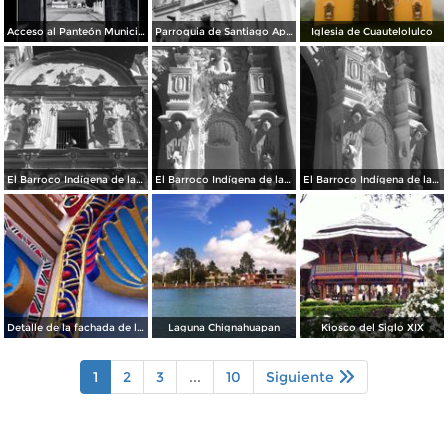
Acceso al Panteón Municipal
Parroquia de Santiago Apóstol. Zócalo de la ciudad.
Iglesia de Cuautelolulco
El Barroco Indígena de la Parroquia
El Barroco Indígena de la Parroquia de Chignahuapan.
El Barroco Indígena de la Parrroquia de Chignahuapan.
Detalle de la fachada de la Parroquia de Chignahuapan
Laguna Chignahuapan
Kiosco del Siglo XIX
1
2
3
...
10
Siguiente