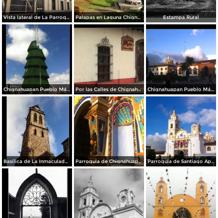
Vista lateral de La Parroquia
Palapas en Laguna Chignahuapan
Estampa Rural
Chignahuapan Pueblo Mágico
Por las Calles de Chignahuapan
Chignahuapan Pueblo Mágico
Basílica de La Inmaculada Concepción.
Parroquia de Chignahuapan.
Parroquia de Santiago Apóstol