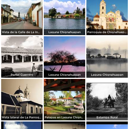
Vista de la Calle de La Inmaculada en Semana Santa 2020.
Laguna Chignahuapan
Parroquia de Chignahuapan
Portal Guerrero
Laguna Chignahuapan
Laguna Chignahuapan
Vista lateral de La Parroquia
Palapas en Laguna Chignahuapan
Estampa Rural