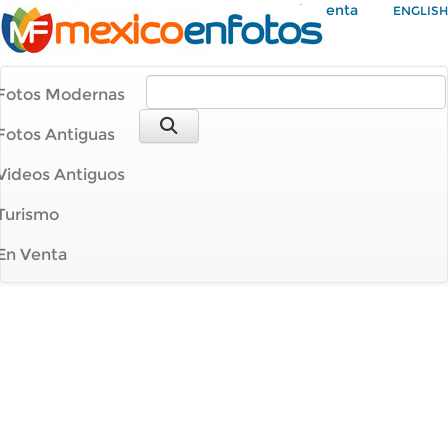
Mi Cuenta
ENGLISH
Fotos Modernas
Fotos Antiguas
Videos Antiguos
Turismo
En Venta