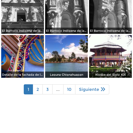
El Barroco Indígena de la Parroquia
El Barroco Indígena de la Parroquia de Chignahuapan.
El Barroco Indígena de la Parrroquia de Chignahuapan.
Detalle de la fachada de la Parroquia de Chignahuapan
Laguna Chignahuapan
Kiosco del Siglo XIX
1
2
3
...
10
Siguiente