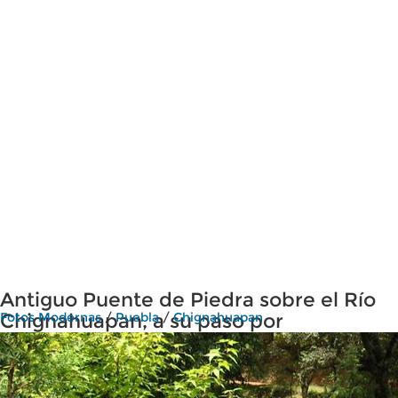
Antiguo Puente de Piedra sobre el Río
Chignahuapan, a su paso por
Fotos Modernas
/
Puebla
/
Chignahuapan
Quetzalapan