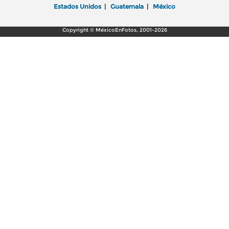
Estados Unidos
|
Guatemala
|
México
Copyright © MéxicoEnFotos, 2001-2026