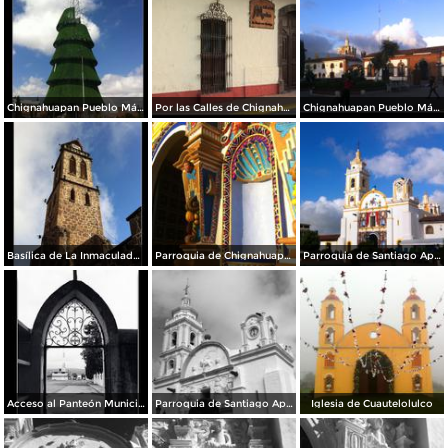
Chignahuapan Pueblo Mágico
Por las Calles de Chignahuapan
Chignahuapan Pueblo Mágico
Basílica de La Inmaculada Concepción.
Parroquia de Chignahuapan.
Parroquia de Santiago Apóstol
Acceso al Panteón Municipal
Parroquia de Santiago Apóstol. Zócalo de la ciudad.
Iglesia de Cuautelolulco