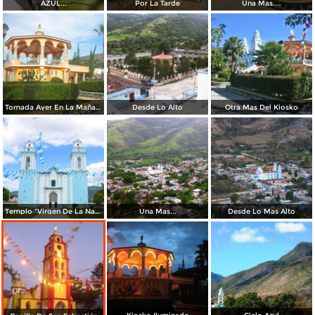
AZUL...
Por La Tarde
Una Mas....
Tomada Ayer En La Mañana...
Desde Lo Alto
Otra Mas Del Kiosko
Templo "Virgen De La Natividad"
Una Mas...
Desde Lo Mas Alto