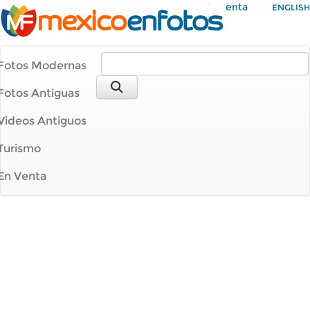
Mi Cuenta
ENGLISH
Fotos Modernas
Fotos Antiguas
Videos Antiguos
Turismo
En Venta