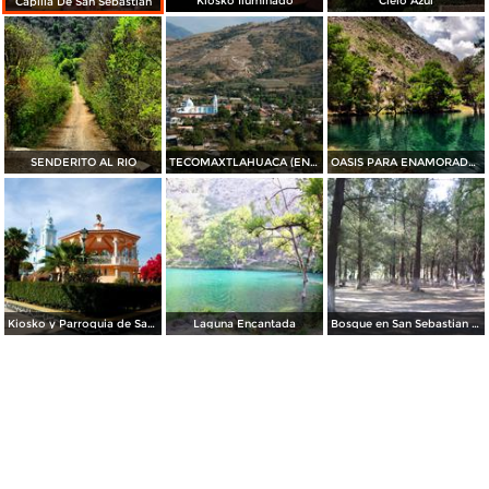
Kiosko Iluminado
Cielo Azul
Capilla De San Sebastián
SENDERITO AL RIO
TECOMAXTLAHUACA (EN EL VALLE DE LOS TECOMATES)
OASIS PARA ENAMORADOS
Kiosko y Parroquia de San Sebastián Tecomaxtlahuaca
Laguna Encantada
Bosque en San Sebastian Tecomaxtlahuaca