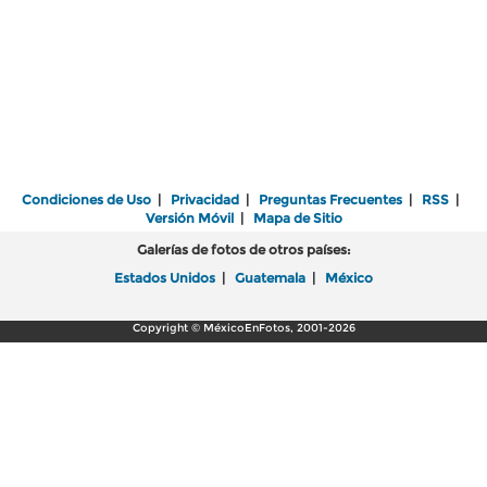
Condiciones de Uso
|
Privacidad
|
Preguntas Frecuentes
|
RSS
|
Versión Móvil
|
Mapa de Sitio
Galerías de fotos de otros países:
Estados Unidos
|
Guatemala
|
México
Copyright © MéxicoEnFotos, 2001-2026