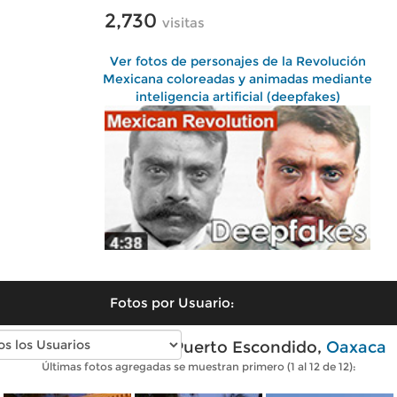
2,730
visitas
Ver fotos de personajes de la Revolución
Mexicana coloreadas y animadas mediante
inteligencia artificial (deepfakes)
Fotos por Usuario:
Fotos modernas de Puerto Escondido,
Oaxaca
Últimas fotos agregadas se muestran primero (1 al 12 de 12):