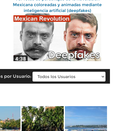
Mexicana coloreadas y animadas mediante
inteligencia artificial (deepfakes)
s por Usuario: