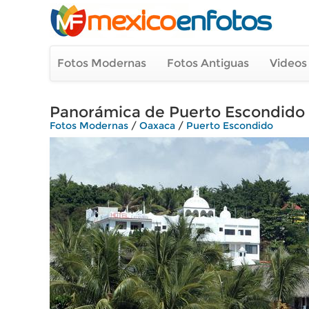
Fotos Modernas
Fotos Antiguas
Videos
Panorámica de Puerto Escondido
Fotos Modernas
/
Oaxaca
/
Puerto Escondido