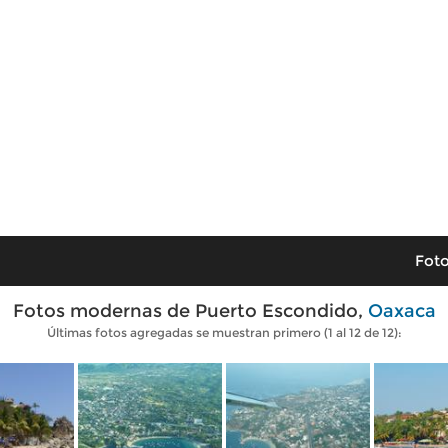
Foto
Fotos modernas de Puerto Escondido,
Oaxaca
Últimas fotos agregadas se muestran primero (1 al 12 de 12):