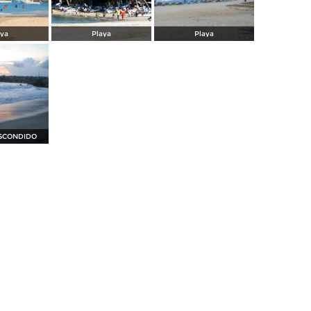
aya
Playa
Playa
SCONDIDO