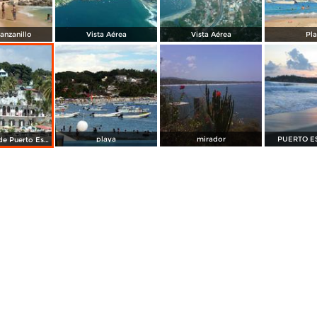
anzanillo
Vista Aérea
Vista Aérea
Pl
playa
mirador
PUERTO E
Panorámica de Puerto Escondido