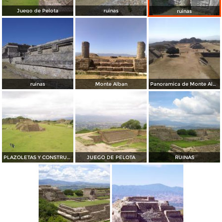
Juego de Pelota
ruinas
ruinas
ruinas
Monte Alban
Panoramica de Monte Alban
PLAZOLETAS Y CONSTRUCCIONES
JUEGO DE PELOTA
RUINAS