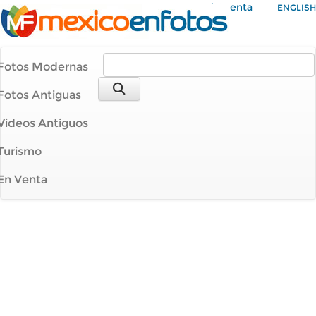
Mi Cuenta
ENGLISH
Fotos Modernas
Fotos Antiguas
Videos Antiguos
Turismo
En Venta