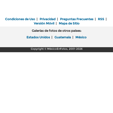
Condiciones de Uso
|
Privacidad
|
Preguntas Frecuentes
|
RSS
|
Versión Móvil
|
Mapa de Sitio
Galerías de fotos de otros países:
Estados Unidos
|
Guatemala
|
México
Copyright © MéxicoEnFotos, 2001-2026