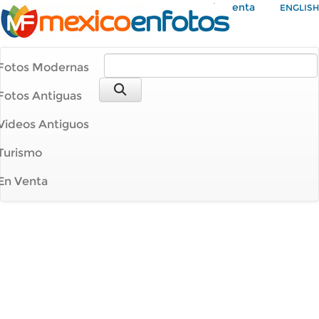
Mi Cuenta
ENGLISH
Fotos Modernas
Fotos Antiguas
Videos Antiguos
Turismo
En Venta