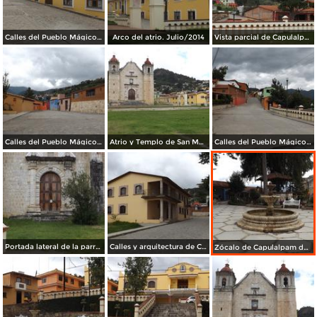
Calles del Pueblo Mágico de Capulalpam de Méndez. Julio/2014
Arco del atrio. Julio/2014
Vista parcial de Capulalpam en la Sierra Juárez. Julio/2014
Calles del Pueblo Mágico. Julio/2014
Atrio y Templo de San Mateo. Julio/2014
Calles del Pueblo Mágico. Julio/2014
Portada lateral de la parroquia de San Mateo. Julio/2014
Calles y arquitectura de Capulalpam de Méndez. Julio/2014
Zócalo de Capulalpam de Méndez. Julio/2014