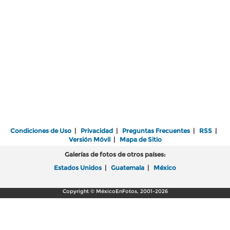
Condiciones de Uso
|
Privacidad
|
Preguntas Frecuentes
|
RSS
|
Versión Móvil
|
Mapa de Sitio
Galerías de fotos de otros países:
Estados Unidos
|
Guatemala
|
México
Copyright © MéxicoEnFotos, 2001-2026