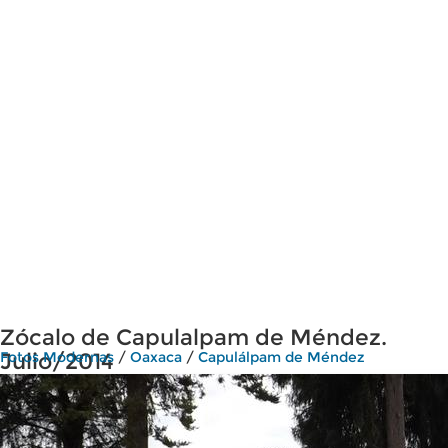
Zócalo de Capulalpam de Méndez.
Julio/2014
Fotos Modernas
/
Oaxaca
/
Capulálpam de Méndez