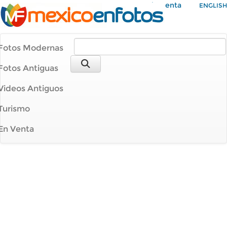
Mi Cuenta
ENGLISH
Fotos Modernas
Fotos Antiguas
Videos Antiguos
Turismo
En Venta