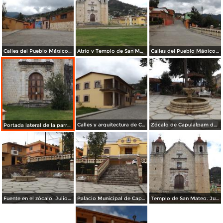
Calles del Pueblo Mágico. Julio/2014
Atrio y Templo de San Mateo. Julio/2014
Calles del Pueblo Mágico. Julio/2014
Calles y arquitectura de Capulalpam de Méndez. Julio/2014
Zócalo de Capulalpam de Méndez. Julio/2014
Portada lateral de la parroquia de San Mateo. Julio/2014
Fuente en el zócalo. Julio/2014
Palacio Municipal de Capulalpam de Méndez. Julio/2014
Templo de San Mateo. Julio/2014