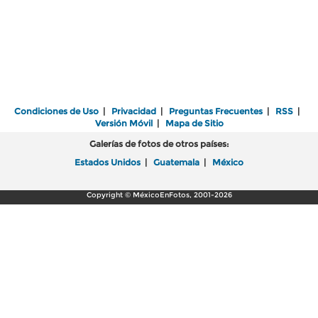
Condiciones de Uso
|
Privacidad
|
Preguntas Frecuentes
|
RSS
|
Versión Móvil
|
Mapa de Sitio
Galerías de fotos de otros países:
Estados Unidos
|
Guatemala
|
México
Copyright © MéxicoEnFotos, 2001-2026