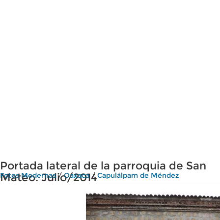
Portada lateral de la parroquia de San
Mateo. Julio/2014
Fotos Modernas
/
Oaxaca
/
Capulálpam de Méndez