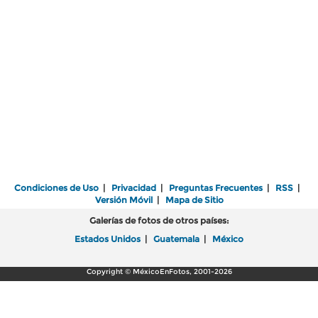
Condiciones de Uso
|
Privacidad
|
Preguntas Frecuentes
|
RSS
|
Versión Móvil
|
Mapa de Sitio
Galerías de fotos de otros países:
Estados Unidos
|
Guatemala
|
México
Copyright © MéxicoEnFotos, 2001-2026