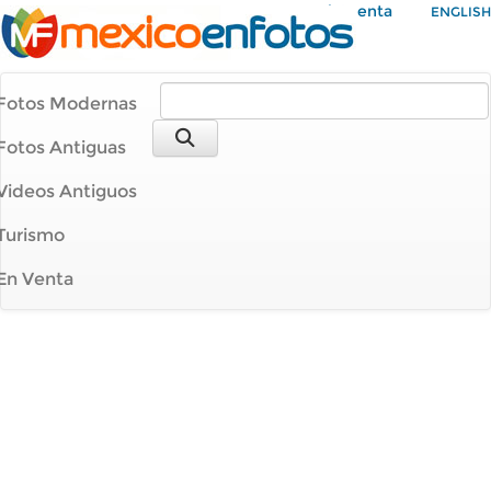
Mi Cuenta
ENGLISH
Fotos Modernas
Fotos Antiguas
Videos Antiguos
Turismo
En Venta