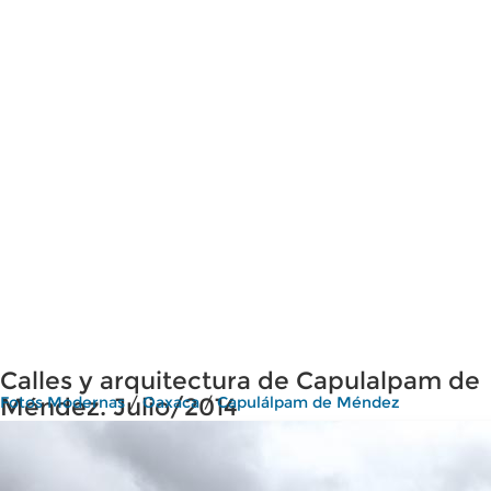
Calles y arquitectura de Capulalpam de
Méndez. Julio/2014
Fotos Modernas
/
Oaxaca
/
Capulálpam de Méndez