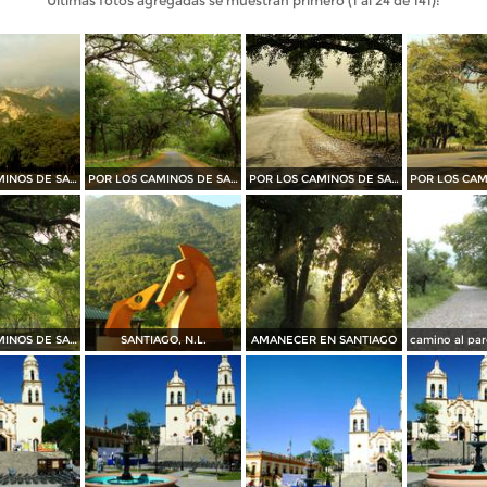
Últimas fotos agregadas se muestran primero (1 al 24 de 141):
POR LOS CAMINOS DE SANTIAGO
POR LOS CAMINOS DE SANTIAGO
POR LOS CAMINOS DE SANTIAGO
POR LOS CAMINOS DE SANTIAGO
SANTIAGO, N.L.
AMANECER EN SANTIAGO