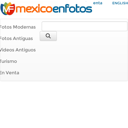
Mi Cuenta
ENGLISH
Fotos Modernas
Fotos Antiguas
Videos Antiguos
Turismo
En Venta