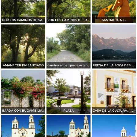
POR LOS CAMINOS DE SANTIAGO
POR LOS CAMINOS DE SANTIAGO
SANTIAGO, N.L.
AMANECER EN SANTIAGO
camino al parque la estanzuela
PRESA DE LA BOCA DESDE BAHIA ESCONDIDA....35 MM
BARDA CON BUGAMBILIAS....35 mm
PLAZA
CASA DE LA CULTURA.... 35 mm