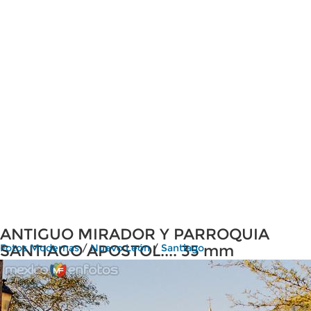
ANTIGUO MIRADOR Y PARROQUIA
SANTIAGO APOSTOL.... 35 mm
Fotos Modernas
/
Nuevo León
/
Santiago