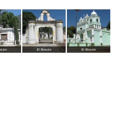
incón
El Rincón
El Rincón