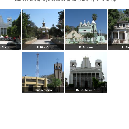
Últimas fotos agregadas se muestran primero (1 al 10 de 10):
a Plaza
El Rincón
El Rincón
El R
Huascalapa
Bello Templo