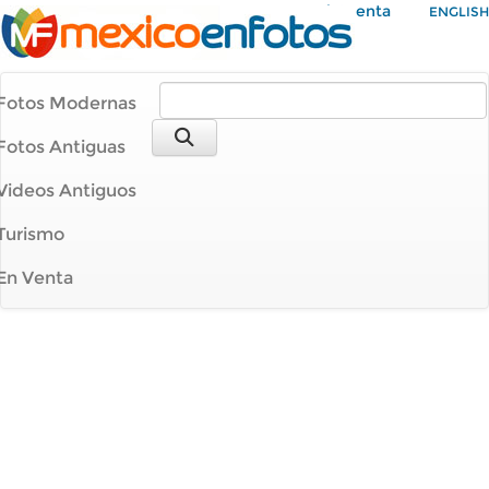
Mi Cuenta
ENGLISH
Fotos Modernas
Fotos Antiguas
Videos Antiguos
Turismo
En Venta