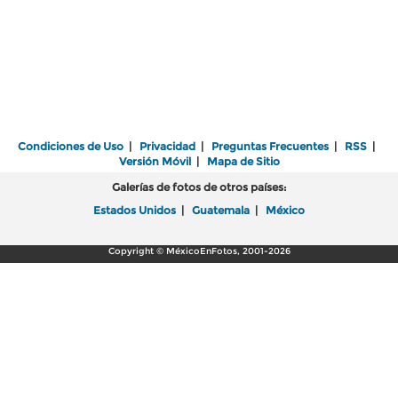
Condiciones de Uso
|
Privacidad
|
Preguntas Frecuentes
|
RSS
|
Versión Móvil
|
Mapa de Sitio
Galerías de fotos de otros países:
Estados Unidos
|
Guatemala
|
México
Copyright © MéxicoEnFotos, 2001-2026