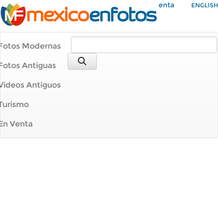
Mi Cuenta
ENGLISH
Fotos Modernas
Fotos Antiguas
Videos Antiguos
Turismo
En Venta