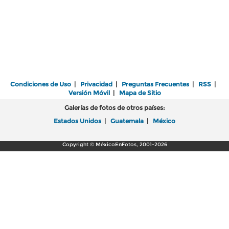
Condiciones de Uso
|
Privacidad
|
Preguntas Frecuentes
|
RSS
|
Versión Móvil
|
Mapa de Sitio
Galerías de fotos de otros países:
Estados Unidos
|
Guatemala
|
México
Copyright © MéxicoEnFotos, 2001-2026