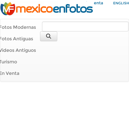
Mi Cuenta
ENGLISH
Fotos Modernas
Fotos Antiguas
Videos Antiguos
Turismo
En Venta