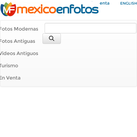
Mi Cuenta
ENGLISH
Fotos Modernas
Fotos Antiguas
Videos Antiguos
Turismo
En Venta