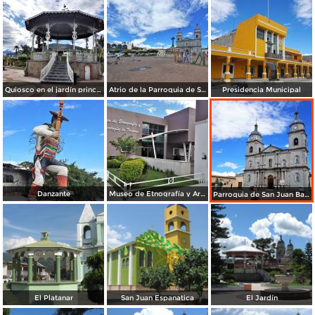
Quiosco en el jardín principal
Atrio de la Parroquia de San Juan Bautista
Presidencia Municipal
Danzante
Museo de Etnografía y Arqueología
Parroquia de San Juan Bautista
El Platanar
San Juan Espanatica
El Jardín