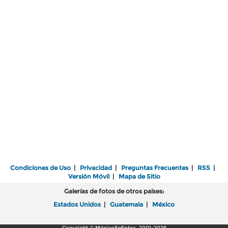
Condiciones de Uso
|
Privacidad
|
Preguntas Frecuentes
|
RSS
|
Versión Móvil
|
Mapa de Sitio
Galerías de fotos de otros países:
Estados Unidos
|
Guatemala
|
México
Copyright © MéxicoEnFotos, 2001-2026