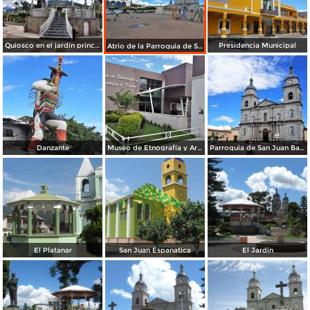
Quiosco en el jardín principal
Presidencia Municipal
Atrio de la Parroquia de San Juan Bautista
Danzante
Museo de Etnografía y Arqueología
Parroquia de San Juan Bautista
El Platanar
San Juan Espanatica
El Jardín