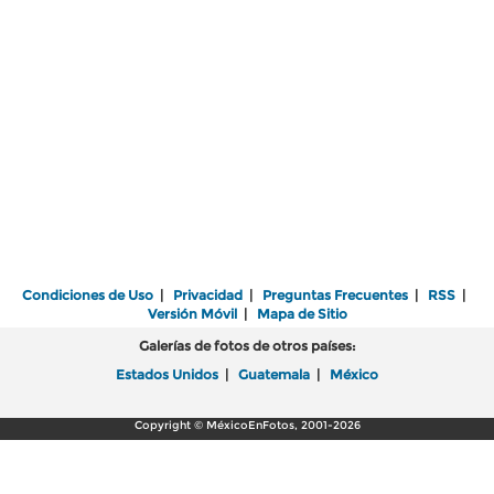
Condiciones de Uso
|
Privacidad
|
Preguntas Frecuentes
|
RSS
|
Versión Móvil
|
Mapa de Sitio
Galerías de fotos de otros países:
Estados Unidos
|
Guatemala
|
México
Copyright © MéxicoEnFotos, 2001-2026