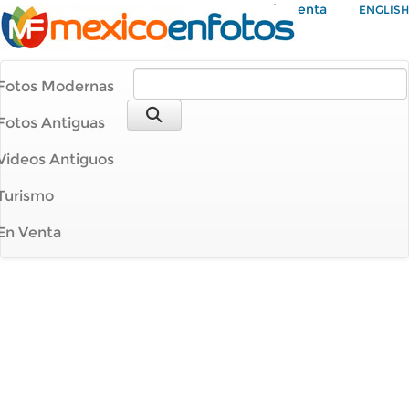
Mi Cuenta
ENGLISH
Fotos Modernas
Fotos Antiguas
Videos Antiguos
Turismo
En Venta