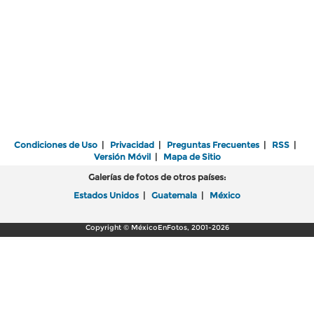
Condiciones de Uso
|
Privacidad
|
Preguntas Frecuentes
|
RSS
|
Versión Móvil
|
Mapa de Sitio
Galerías de fotos de otros países:
Estados Unidos
|
Guatemala
|
México
Copyright © MéxicoEnFotos, 2001-2026