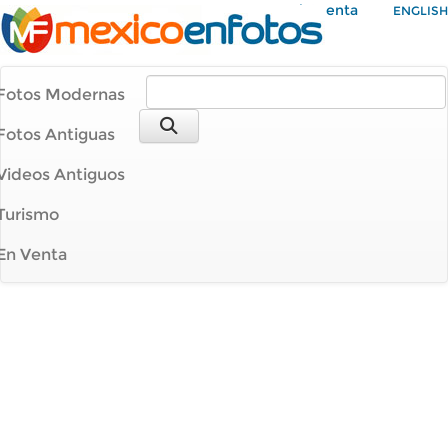
Mi Cuenta
ENGLISH
Fotos Modernas
Fotos Antiguas
Videos Antiguos
Turismo
En Venta