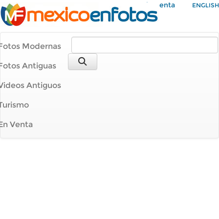
Mi Cuenta
ENGLISH
Fotos Modernas
Fotos Antiguas
Videos Antiguos
Turismo
En Venta