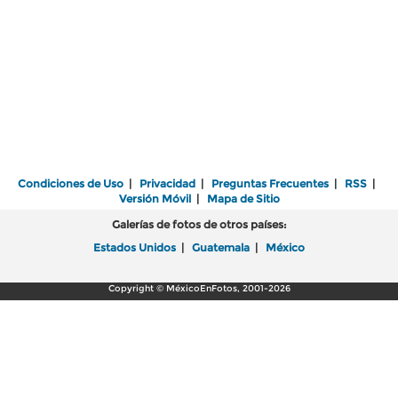
Condiciones de Uso
|
Privacidad
|
Preguntas Frecuentes
|
RSS
|
Versión Móvil
|
Mapa de Sitio
Galerías de fotos de otros países:
Estados Unidos
|
Guatemala
|
México
Copyright © MéxicoEnFotos, 2001-2026