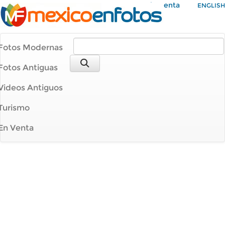
Mi Cuenta
ENGLISH
Fotos Modernas
Fotos Antiguas
Videos Antiguos
Turismo
En Venta