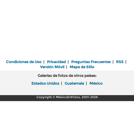
Condiciones de Uso
|
Privacidad
|
Preguntas Frecuentes
|
RSS
|
Versión Móvil
|
Mapa de Sitio
Galerías de fotos de otros países:
Estados Unidos
|
Guatemala
|
México
Copyright © MéxicoEnFotos, 2001-2026