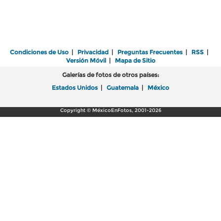
Condiciones de Uso
|
Privacidad
|
Preguntas Frecuentes
|
RSS
|
Versión Móvil
|
Mapa de Sitio
Galerías de fotos de otros países:
Estados Unidos
|
Guatemala
|
México
Copyright © MéxicoEnFotos, 2001-2026