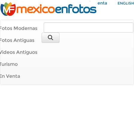
Mi Cuenta
ENGLISH
Fotos Modernas
Fotos Antiguas
Videos Antiguos
Turismo
En Venta