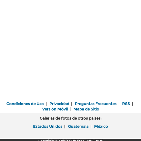
Condiciones de Uso
|
Privacidad
|
Preguntas Frecuentes
|
RSS
|
Versión Móvil
|
Mapa de Sitio
Galerías de fotos de otros países:
Estados Unidos
|
Guatemala
|
México
Copyright © MéxicoEnFotos, 2001-2026