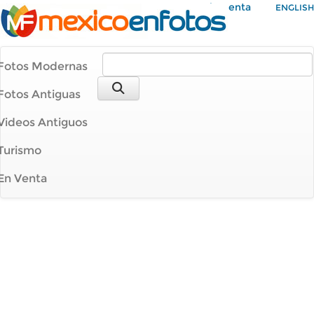
Mi Cuenta
ENGLISH
Fotos Modernas
Fotos Antiguas
Videos Antiguos
Turismo
En Venta