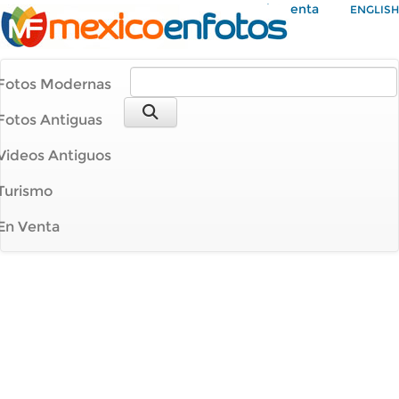
Mi Cuenta
ENGLISH
Fotos Modernas
Fotos Antiguas
Videos Antiguos
Turismo
En Venta