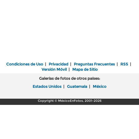
Condiciones de Uso
|
Privacidad
|
Preguntas Frecuentes
|
RSS
|
Versión Móvil
|
Mapa de Sitio
Galerías de fotos de otros países:
Estados Unidos
|
Guatemala
|
México
Copyright © MéxicoEnFotos, 2001-2026