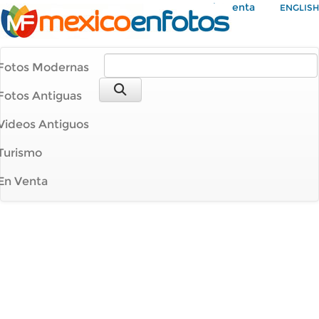
Mi Cuenta
ENGLISH
Fotos Modernas
Fotos Antiguas
Videos Antiguos
Turismo
En Venta