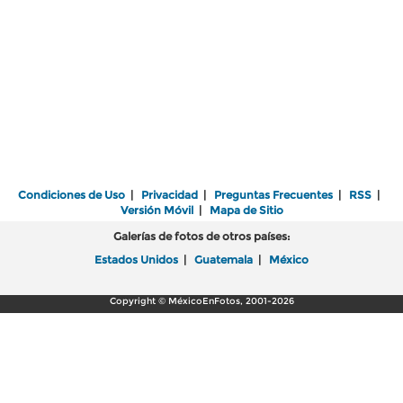
Condiciones de Uso
|
Privacidad
|
Preguntas Frecuentes
|
RSS
|
Versión Móvil
|
Mapa de Sitio
Galerías de fotos de otros países:
Estados Unidos
|
Guatemala
|
México
Copyright © MéxicoEnFotos, 2001-2026