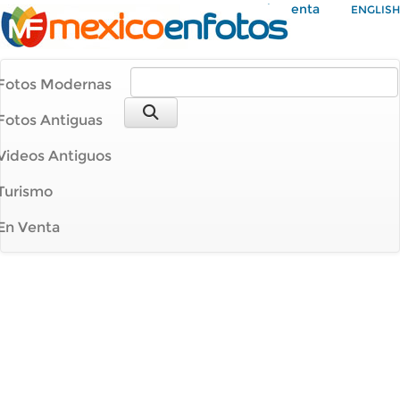
Mi Cuenta
ENGLISH
Fotos Modernas
Fotos Antiguas
Videos Antiguos
Turismo
En Venta