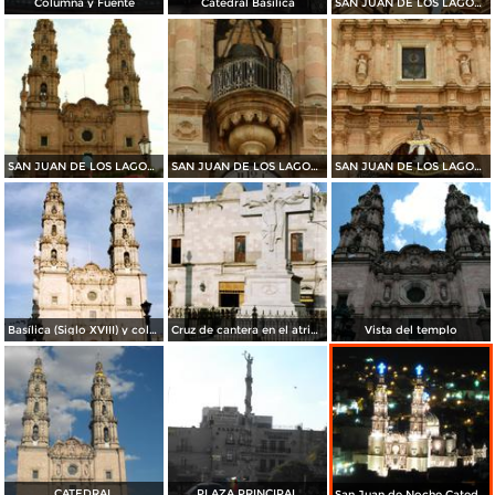
Columna y Fuente
Catedral Basilica
SAN JUAN DE LOS LAGOS 2015
SAN JUAN DE LOS LAGOS 2015
SAN JUAN DE LOS LAGOS 2015
SAN JUAN DE LOS LAGOS 2015
Basílica (Siglo XVIII) y columna de la Independencia. San Juán de los Lagos. 1989
Cruz de cantera en el atrio de la Basílica y al fondo el Palacio Municipal. 2005
Vista del templo
CATEDRAL
PLAZA PRINCIPAL
San Juan de Noche Catedral