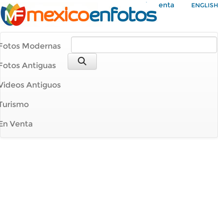
Mi Cuenta
ENGLISH
Fotos Modernas
Fotos Antiguas
Videos Antiguos
Turismo
En Venta