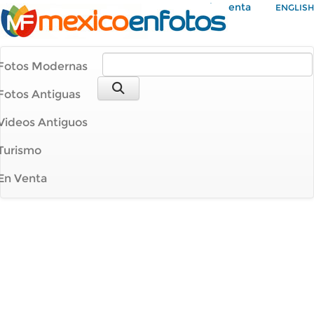
Mi Cuenta
ENGLISH
Fotos Modernas
Fotos Antiguas
Videos Antiguos
Turismo
En Venta