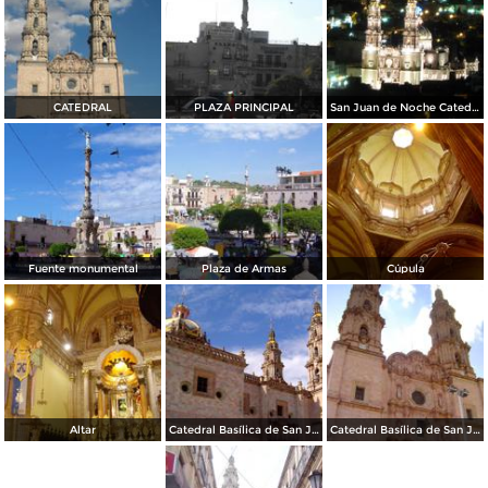
CATEDRAL
PLAZA PRINCIPAL
San Juan de Noche Catedral
Fuente monumental
Plaza de Armas
Cúpula
Altar
Catedral Basílica de San Juan de los Lagos
Catedral Basílica de San Juan de los Lagos