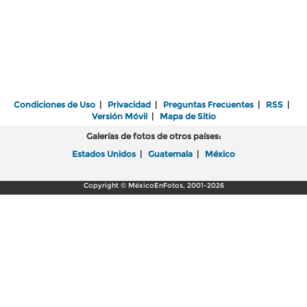
Condiciones de Uso
|
Privacidad
|
Preguntas Frecuentes
|
RSS
|
Versión Móvil
|
Mapa de Sitio
Galerías de fotos de otros países:
Estados Unidos
|
Guatemala
|
México
Copyright © MéxicoEnFotos, 2001-2026