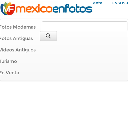
Mi Cuenta
ENGLISH
Fotos Modernas
Fotos Antiguas
Videos Antiguos
Turismo
En Venta