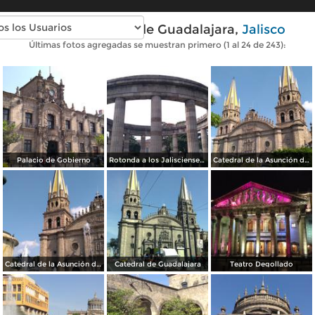
Fotos modernas de Guadalajara,
Jalisco
Últimas fotos agregadas se muestran primero (1 al 24 de 243):
Palacio de Gobierno
Rotonda a los Jaliscienses Ilustres
Catedral de la Asunción de María Santísima
Catedral de la Asunción de María Santísima
Catedral de Guadalajara
Teatro Degollado