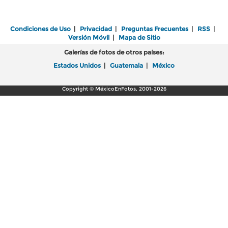
Condiciones de Uso
|
Privacidad
|
Preguntas Frecuentes
|
RSS
|
Versión Móvil
|
Mapa de Sitio
Galerías de fotos de otros países:
Estados Unidos
|
Guatemala
|
México
Copyright © MéxicoEnFotos, 2001-2026