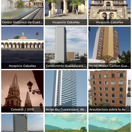
Centro Histórico de Guadalajara
Hospicio Cabañas
Hospicio Cabañas
Hospicio Cabañas
Condominio Guadalajara. Marzo/2016
Hotel Misión Carlton Guadalajara. Marzo/2016
Catedral / 2015
Hotel Riu Guadalajara. Abril/2015
Arquitectura sobre la Av. Juárez. Abril/2015