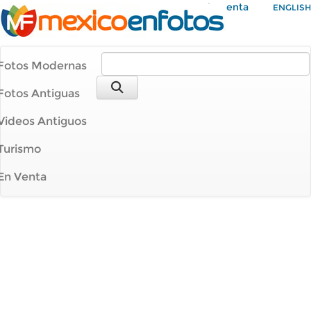
Mi Cuenta
ENGLISH
Fotos Modernas
Fotos Antiguas
Videos Antiguos
Turismo
En Venta