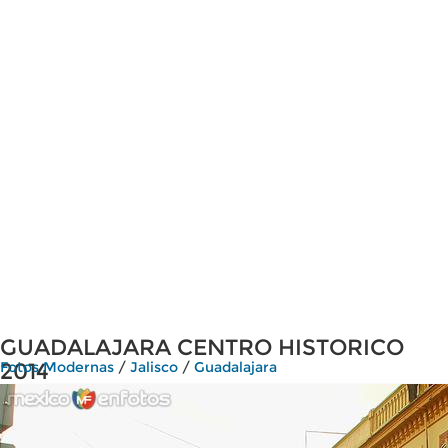
GUADALAJARA CENTRO HISTORICO
2014
Fotos Modernas
/
Jalisco
/
Guadalajara