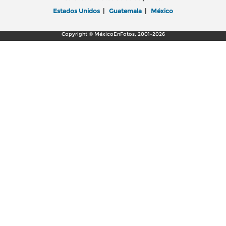
Estados Unidos
|
Guatemala
|
México
Copyright © MéxicoEnFotos, 2001-2026