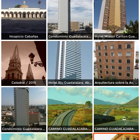
Hospicio Cabañas
Condominio Guadalajara. Marzo/2016
Hotel Misión Carlton Guadalajara. Marzo/2016
Catedral / 2015
Hotel Riu Guadalajara. Abril/2015
Arquitectura sobre la Av. Juárez. Abril/2015
Condominio Guadalajara. Abril/2015
CAMINO GUADALAJARA---PUERTO VALLARTA 2014
CAMINO GUADALAJARA---PUERTO VALLARTA 2014