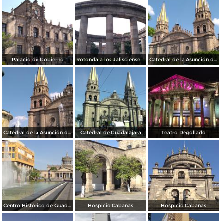
Palacio de Gobierno
Rotonda a los Jaliscienses Ilustres
Catedral de la Asunción de María Santísima
Catedral de la Asunción de María Santísima
Catedral de Guadalajara
Teatro Degollado
Centro Histórico de Guadalajara
Hospicio Cabañas
Hospicio Cabañas