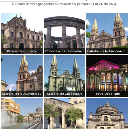
Últimas fotos agregadas se muestran primero (1 al 24 de 243):
Palacio de Gobierno
Rotonda a los Jaliscienses Ilustres
Catedral de la Asunción de María Santísima
Catedral de la Asunción de María Santísima
Catedral de Guadalajara
Teatro Degollado