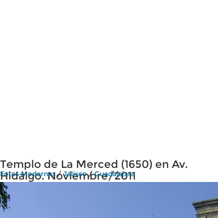
Templo de La Merced (1650) en Av.
Hidalgo. Noviembre/2011
Fotos Modernas
/
Jalisco
/
Guadalajara