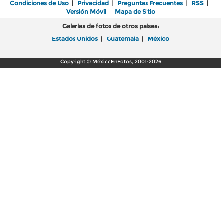
Condiciones de Uso
|
Privacidad
|
Preguntas Frecuentes
|
RSS
|
Versión Móvil
|
Mapa de Sitio
Galerías de fotos de otros países:
Estados Unidos
|
Guatemala
|
México
Copyright © MéxicoEnFotos, 2001-2026