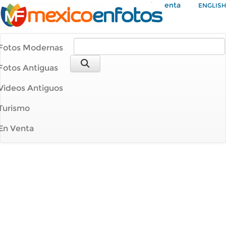
Mi Cuenta
ENGLISH
Fotos Modernas
Fotos Antiguas
Videos Antiguos
Turismo
En Venta