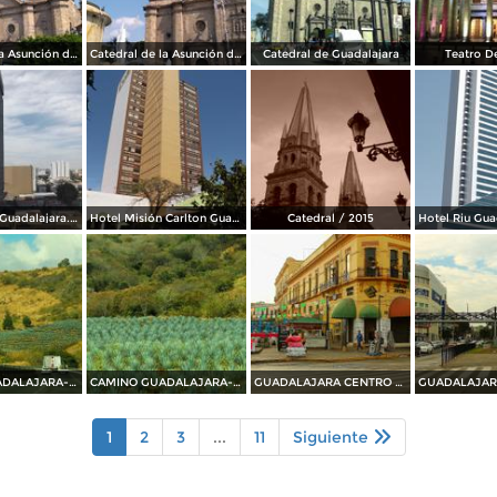
Catedral de la Asunción de María Santísima
Catedral de la Asunción de María Santísima
Catedral de Guadalajara
Teatro D
Condominio Guadalajara. Marzo/2016
Hotel Misión Carlton Guadalajara. Marzo/2016
Catedral / 2015
CAMINO GUADALAJARA---PUERTO VALLARTA 2014
CAMINO GUADALAJARA---PUERTO VALLARTA 2014
GUADALAJARA CENTRO HISTORICO 2014
1
2
3
...
11
Siguiente