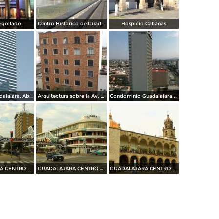
egollado
Centro Histórico de Guadalajara
Hospicio Cabañas
Hotel Riu Guadalajara. Abril/2015
Arquitectura sobre la Av. Juárez. Abril/2015
Condominio Guadalajara. Abril/2015
GUADALAJARA CENTRO HISTORICO 2014
GUADALAJARA CENTRO HISTORICO 2014
GUADALAJARA CENTRO HISTORICO 2014