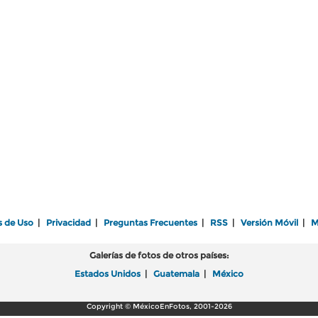
s de Uso
|
Privacidad
|
Preguntas Frecuentes
|
RSS
|
Versión Móvil
|
M
Galerías de fotos de otros países:
Estados Unidos
|
Guatemala
|
México
Copyright © MéxicoEnFotos, 2001-2026