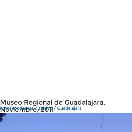
Museo Regional de Guadalajara.
Noviembre/2011
Fotos Modernas
/
Jalisco
/
Guadalajara