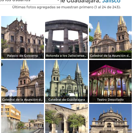
Fotos modernas de Guadalajara,
Jalisco
Últimas fotos agregadas se muestran primero (1 al 24 de 243):
Palacio de Gobierno
Rotonda a los Jaliscienses Ilustres
Catedral de la Asunción de María Santísima
Catedral de la Asunción de María Santísima
Catedral de Guadalajara
Teatro Degollado