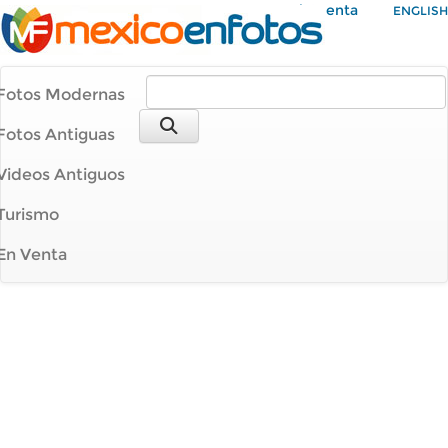
Mi Cuenta
ENGLISH
Fotos Modernas
Fotos Antiguas
Videos Antiguos
Turismo
En Venta