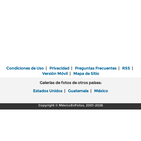
Condiciones de Uso
|
Privacidad
|
Preguntas Frecuentes
|
RSS
|
Versión Móvil
|
Mapa de Sitio
Galerías de fotos de otros países:
Estados Unidos
|
Guatemala
|
México
Copyright © MéxicoEnFotos, 2001-2026