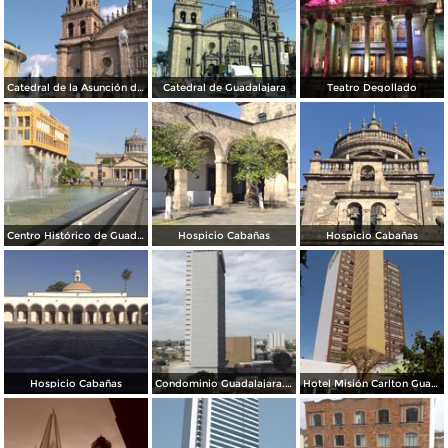
Catedral de la Asunción de María Santísima
Catedral de Guadalajara
Teatro Degollado
Centro Histórico de Guadalajara
Hospicio Cabañas
Hospicio Cabañas
Hospicio Cabañas
Condominio Guadalajara. Marzo/2016
Hotel Misión Carlton Guadalajara. Marzo/2016