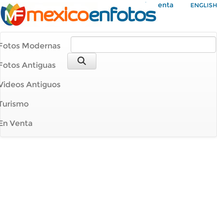
Mi Cuenta
ENGLISH
Fotos Modernas
Fotos Antiguas
Videos Antiguos
Turismo
En Venta