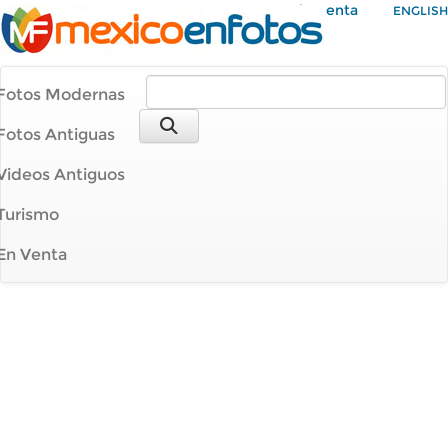
Mi Cuenta
ENGLISH
Fotos Modernas
Fotos Antiguas
Videos Antiguos
Turismo
En Venta