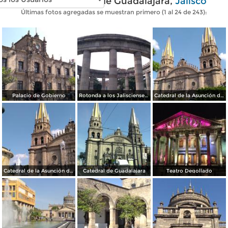
Fotos modernas de Guadalajara,
Jalisco
Últimas fotos agregadas se muestran primero (1 al 24 de 243):
Palacio de Gobierno
Rotonda a los Jaliscienses Ilustres
Catedral de la Asunción de María Santísima
Catedral de la Asunción de María Santísima
Catedral de Guadalajara
Teatro Degollado