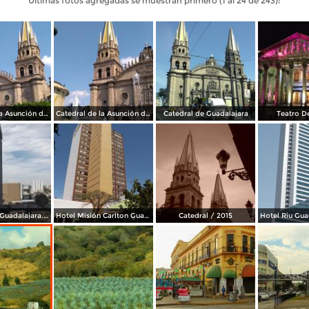
Últimas fotos agregadas se muestran primero (1 al 24 de 243):
Catedral de la Asunción de María Santísima
Catedral de la Asunción de María Santísima
Catedral de Guadalajara
Teatro D
Condominio Guadalajara. Marzo/2016
Hotel Misión Carlton Guadalajara. Marzo/2016
Catedral / 2015