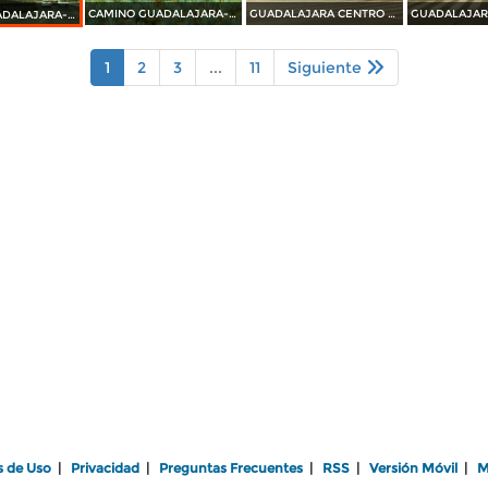
CAMINO GUADALAJARA---PUERTO VALLARTA 2014
GUADALAJARA CENTRO HISTORICO 2014
CAMINO GUADALAJARA---PUERTO VALLARTA 2014
1
2
3
...
11
Siguiente
s de Uso
|
Privacidad
|
Preguntas Frecuentes
|
RSS
|
Versión Móvil
|
M