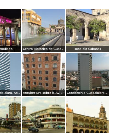
egollado
Centro Histórico de Guadalajara
Hospicio Cabañas
Hotel Riu Guadalajara. Abril/2015
Arquitectura sobre la Av. Juárez. Abril/2015
Condominio Guadalajara. Abril/2015