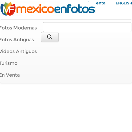
Mi Cuenta
ENGLISH
Fotos Modernas
Fotos Antiguas
Videos Antiguos
Turismo
En Venta