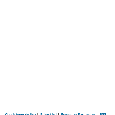
Condiciones de Uso
|
Privacidad
|
Preguntas Frecuentes
|
RSS
|