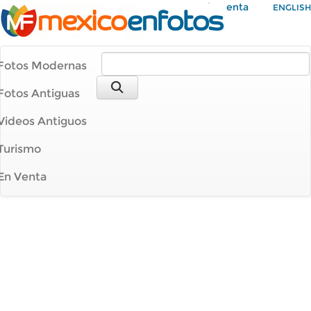
Mi Cuenta
ENGLISH
Fotos Modernas
Fotos Antiguas
Videos Antiguos
Turismo
En Venta