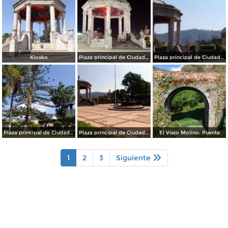
Kiosko
Plaza principal de Ciudad Guzmán
Plaza principal de Ciudad Guzmán
Plaza principal de Ciudad Guzmán
Plaza principal de Ciudad Guzmán
El Viejo Molino: Puente
1
2
3
Siguiente