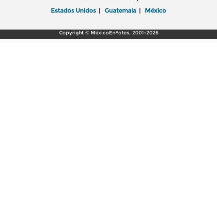
Estados Unidos
|
Guatemala
|
México
Copyright © MéxicoEnFotos, 2001-2026