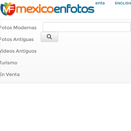
Mi Cuenta
ENGLISH
Fotos Modernas
Fotos Antiguas
Videos Antiguos
Turismo
En Venta