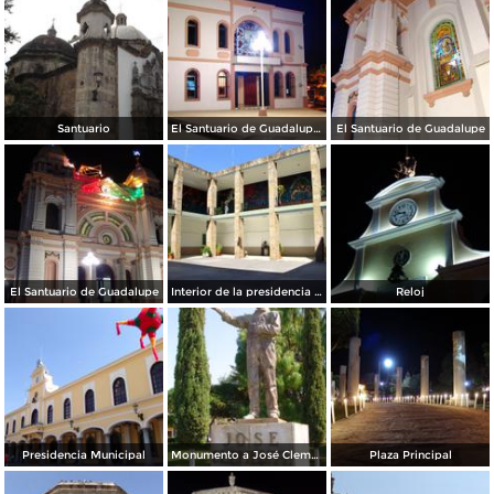
Santuario
El Santuario de Guadalupe (vista posterior)
El Santuario de Guadalupe
El Santuario de Guadalupe
Interior de la presidencia municipal
Reloj
Presidencia Municipal
Monumento a José Clemente Orozco
Plaza Principal