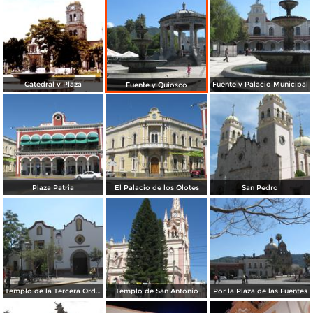
Catedral y Plaza
Fuente y Palacio Municipal
Fuente y Quiosco
Plaza Patria
El Palacio de los Olotes
San Pedro
Templo de la Tercera Orden
Templo de San Antonio
Por la Plaza de las Fuentes