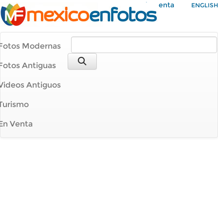
Mi Cuenta
ENGLISH
Fotos Modernas
Fotos Antiguas
Videos Antiguos
Turismo
En Venta