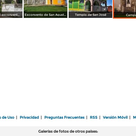
Espadaña del exconvento de San Agustín
Exconvento de San Agustín
Templo de San José
Campa
s de Uso
|
Privacidad
|
Preguntas Frecuentes
|
RSS
|
Versión Móvil
|
M
Galerías de fotos de otros países: