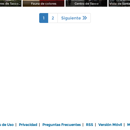
Los alrededores de Taxco desde el teleférico. Julio/2014
Fauna de colores
Centro de Taxco
1
2
Siguiente
s de Uso
|
Privacidad
|
Preguntas Frecuentes
|
RSS
|
Versión Móvil
|
M