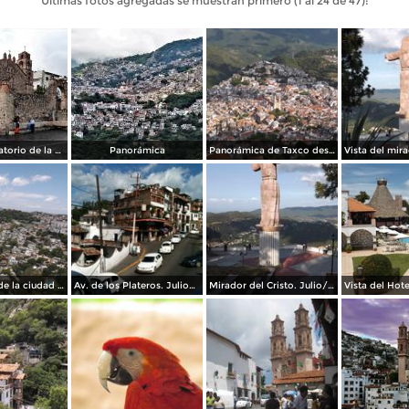
Últimas fotos agregadas se muestran primero (1 al 24 de 47):
Templo Expiatorio de la Santísima Trinidad
Panorámica
Panorámica de Taxco desde el mirador del Cristo. Julio/2014
Panorámica de la ciudad desde el teleférico. Julio/2014
Av. de los Plateros. Julio/2014
Mirador del Cristo. Julio/2014