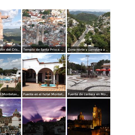
Vista del mirador del Cristo y la sierra de Taxco. Julio/2014
Templo de Santa Prisca. Julio/2014
Zona norte y carretera a México desde el teleférico. Julio/2014
Vista del Hotel Montetaxco. Julio/2014
Fuente en el hotel Montetaxco. Julio/2014
Fuente de cantera en Montetaxco. Julio/2014