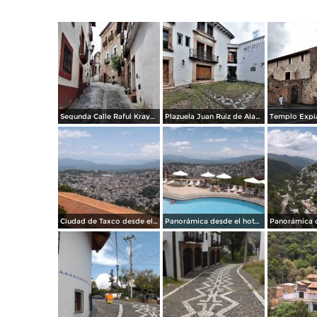
Segunda Calle Raful Krayem
Plazuela Juan Ruiz de Alarcón
Ciudad de Taxco desde el teleférico. Julio/2014
Panorámica desde el hotel Montetaxco. Julio/2014