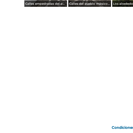
Calles empedradas del pueblo mágico. Julio/2012
Calles del pueblo mágico de Taxco. Julio/2014
Condicione