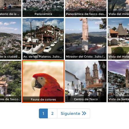
Templo Expiatorio de la Santísima Trinidad
Panorámica
Panorámica de Taxco desde el mirador del Cristo. Julio/2014
Panorámica de la ciudad desde el teleférico. Julio/2014
Av. de los Plateros. Julio/2014
Mirador del Cristo. Julio/2014
Los alrededores de Taxco desde el teleférico. Julio/2014
Centro de Taxco
Fauna de colores
1
2
Siguiente