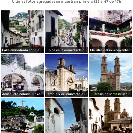
Últimas fotos agregadas se muestran primero (25 al 47 de 47):
Calle empedrada con figuras en el centro de Taxco, Guerrero
Típica calle empedrada del centro de Taxco de Alarcón, Guerrero
Claustro del ex-convento de San Bernardino, siglo XVI. Taxco, Guerrero
Acueducto colonial. Taxco de Alarcón, Guerrero
Templo y ex-convento de San Bernardino del siglo XVI. Taxco de Alarcón, Guerrero
iglesia de santa prisca