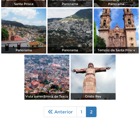
Santa Prisca
Panorama
Panorama
Panorama
Panorama
Templo de Santa Prisca
Vista panorámica de Taxco
Cristo Rey
Anterior
1
2