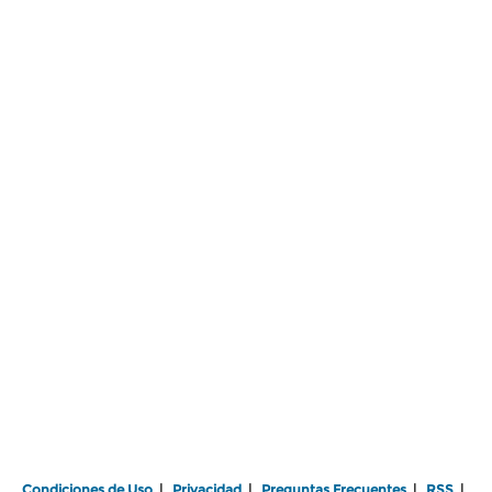
Condiciones de Uso
|
Privacidad
|
Preguntas Frecuentes
|
RSS
|