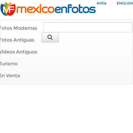
Mi Cuenta
ENGLISH
Fotos Modernas
Fotos Antiguas
Videos Antiguos
Turismo
En Venta