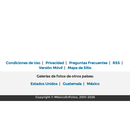
Condiciones de Uso
|
Privacidad
|
Preguntas Frecuentes
|
RSS
|
Versión Móvil
|
Mapa de Sitio
Galerías de fotos de otros países:
Estados Unidos
|
Guatemala
|
México
Copyright © MéxicoEnFotos, 2001-2026