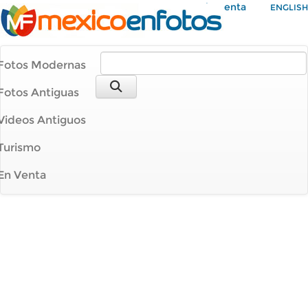
Mi Cuenta
ENGLISH
Fotos Modernas
Fotos Antiguas
Videos Antiguos
Turismo
En Venta