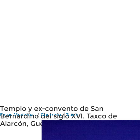
Templo y ex-convento de San
Bernardino del siglo XVI. Taxco de
Fotos Modernas
/
Guerrero
/
Taxco
Alarcón, Guerrero