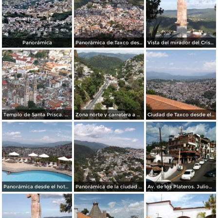
Panorámica
Panorámica de Taxco desde el mirador del Cristo. Julio/2014
Vista del mirador del Cristo y la sierra de Taxco. Julio/2014
Templo de Santa Prisca. Julio/2014
Zona norte y carretera a México desde el teleférico. Julio/2014
Ciudad de Taxco desde el teleférico. Julio/2014
Panorámica desde el hotel Montetaxco. Julio/2014
Panorámica de la ciudad desde el teleférico. Julio/2014
Av. de los Plateros. Julio/2014