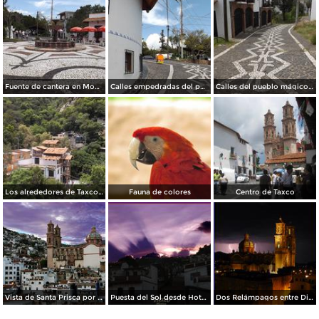
Fuente de cantera en Montetaxco. Julio/2014
Calles empedradas del pueblo mágico. Julio/2012
Calles del pueblo mágico de Taxco. Julio/2014
Los alrededores de Taxco desde el teleférico. Julio/2014
Fauna de colores
Centro de Taxco
Vista de Santa Prisca por dia El Viernes Santo
Puesta del Sol desde Hotel Casa Grande
Dos Relámpagos entre Dios y la Parroquia de Santa Prisca