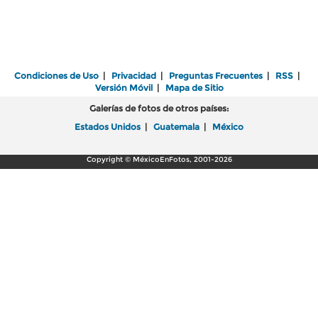
Condiciones de Uso
|
Privacidad
|
Preguntas Frecuentes
|
RSS
|
Versión Móvil
|
Mapa de Sitio
Galerías de fotos de otros países:
Estados Unidos
|
Guatemala
|
México
Copyright © MéxicoEnFotos, 2001-2026