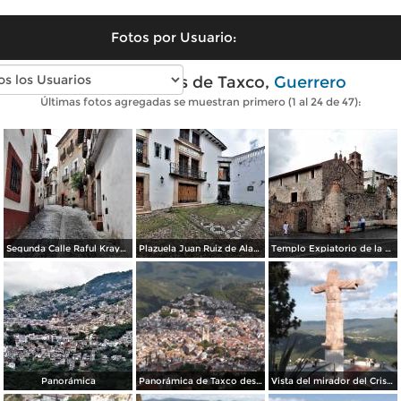
Fotos por Usuario:
Fotos modernas de Taxco,
Guerrero
Últimas fotos agregadas se muestran primero (1 al 24 de 47):
Segunda Calle Raful Krayem
Plazuela Juan Ruiz de Alarcón
Templo Expiatorio de la Santísima Trinidad
Panorámica
Panorámica de Taxco desde el mirador del Cristo. Julio/2014
Vista del mirador del Cristo y la sierra de Taxco. Julio/2014