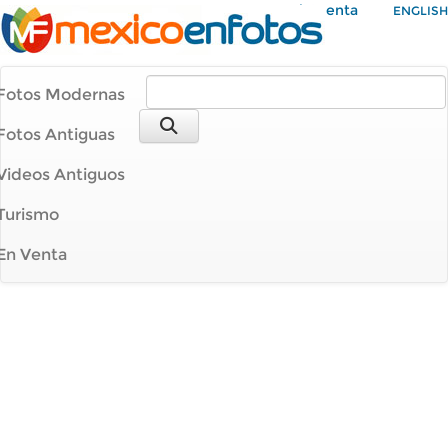
Mi Cuenta
ENGLISH
Fotos Modernas
Fotos Antiguas
Videos Antiguos
Turismo
En Venta