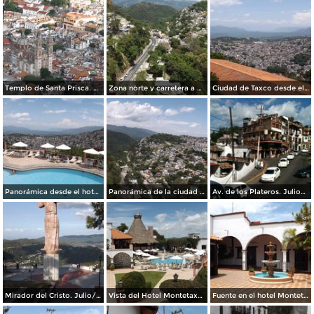
Templo de Santa Prisca. Julio/2014
Zona norte y carretera a México desde el teleférico. Julio/2014
Ciudad de Taxco desde el teleférico. Julio/2014
Panorámica desde el hotel Montetaxco. Julio/2014
Panorámica de la ciudad desde el teleférico. Julio/2014
Av. de los Plateros. Julio/2014
Mirador del Cristo. Julio/2014
Vista del Hotel Montetaxco. Julio/2014
Fuente en el hotel Montetaxco. Julio/2014