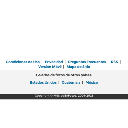
Condiciones de Uso
|
Privacidad
|
Preguntas Frecuentes
|
RSS
|
Versión Móvil
|
Mapa de Sitio
Galerías de fotos de otros países:
Estados Unidos
|
Guatemala
|
México
Copyright © MéxicoEnFotos, 2001-2026