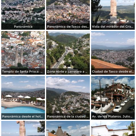
Panorámica
Panorámica de Taxco desde el mirador del Cristo. Julio/2014
Vista del mirador del Cristo y la sierra de Taxco. Julio/2014
Templo de Santa Prisca. Julio/2014
Zona norte y carretera a México desde el teleférico. Julio/2014
Ciudad de Taxco desde el teleférico. Julio/2014
Panorámica desde el hotel Montetaxco. Julio/2014
Panorámica de la ciudad desde el teleférico. Julio/2014
Av. de los Plateros. Julio/2014