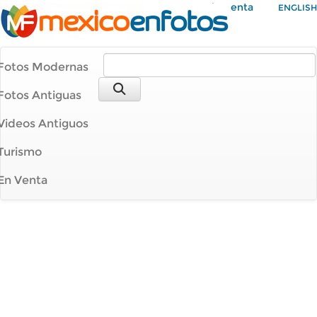
Mi Cuenta
ENGLISH
Fotos Modernas
Fotos Antiguas
Videos Antiguos
Turismo
En Venta