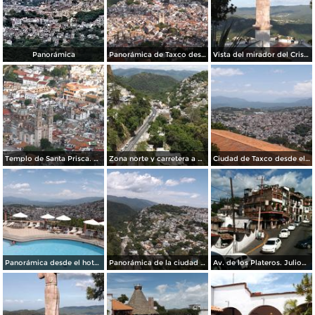
Panorámica
Panorámica de Taxco desde el mirador del Cristo. Julio/2014
Vista del mirador del Cristo y la sierra de Taxco. Julio/2014
Templo de Santa Prisca. Julio/2014
Zona norte y carretera a México desde el teleférico. Julio/2014
Ciudad de Taxco desde el teleférico. Julio/2014
Panorámica desde el hotel Montetaxco. Julio/2014
Panorámica de la ciudad desde el teleférico. Julio/2014
Av. de los Plateros. Julio/2014