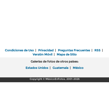
Condiciones de Uso
|
Privacidad
|
Preguntas Frecuentes
|
RSS
|
Versión Móvil
|
Mapa de Sitio
Galerías de fotos de otros países:
Estados Unidos
|
Guatemala
|
México
Copyright © MéxicoEnFotos, 2001-2026