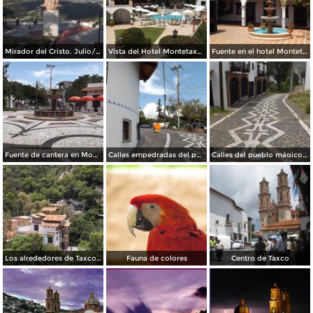
Mirador del Cristo. Julio/2014
Vista del Hotel Montetaxco. Julio/2014
Fuente en el hotel Montetaxco. Julio/2014
Fuente de cantera en Montetaxco. Julio/2014
Calles empedradas del pueblo mágico. Julio/2012
Calles del pueblo mágico de Taxco. Julio/2014
Los alrededores de Taxco desde el teleférico. Julio/2014
Fauna de colores
Centro de Taxco