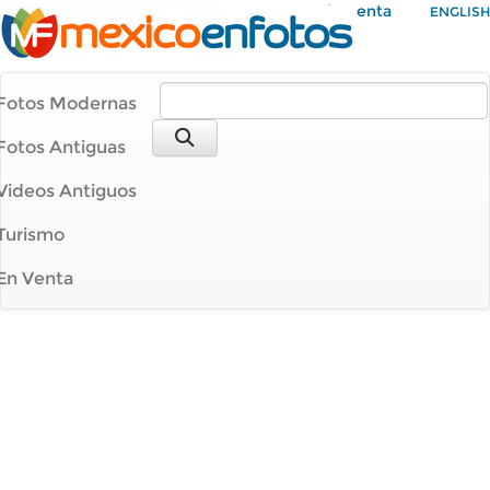
Mi Cuenta
ENGLISH
Fotos Modernas
Fotos Antiguas
Videos Antiguos
Turismo
En Venta