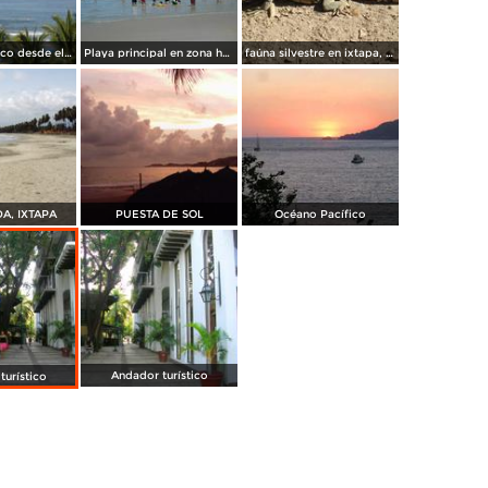
Oceano Pacífico desde el Hotel Gran Melia Azul Ixtapa.
Playa principal en zona hotelera 1 de ixtapa
faúna silvestre en ixtapa, iguana
DA, IXTAPA
PUESTA DE SOL
Océano Pacífico
Andador turístico
turístico