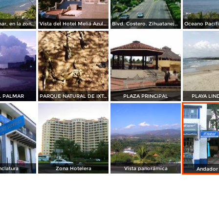
Playa El Palmar, en la zona hotelera de Zihuatanejo.
Vista del Hotel Meliá Azul Ixtapa, Gro. 2008
Blvd. Costero. Zihuatanejo, Guerrero
L PALMAR
PARQUE NATURAL DE IXTAPA
PLAZA PRINCIPAL
PLAYA LIN
clatura
Zona Hotelera
Vista panorámica
Andador 