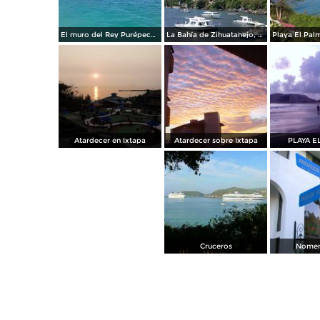
El muro del Rey Purépecha Caltzontzin en la playa Las Gatas de Zihuatanejo, Guerrero. Agosto/2018
La Bahía de Zihuatanejo, Guerrero. Agosto/2018
Atardecer en Ixtapa
Atardecer sobre Ixtapa
PLAYA E
Cruceros
Nomen