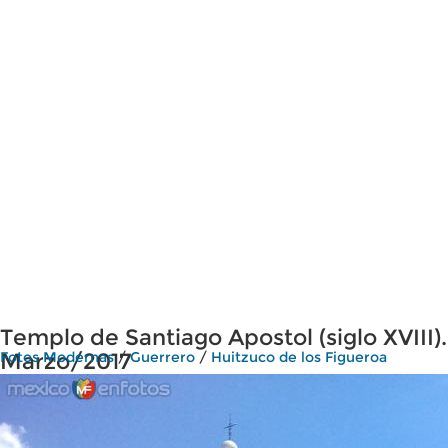
Templo de Santiago Apostol (siglo XVIII).
Marzo/2017
Fotos Modernas
/
Guerrero
/
Huitzuco de los Figueroa