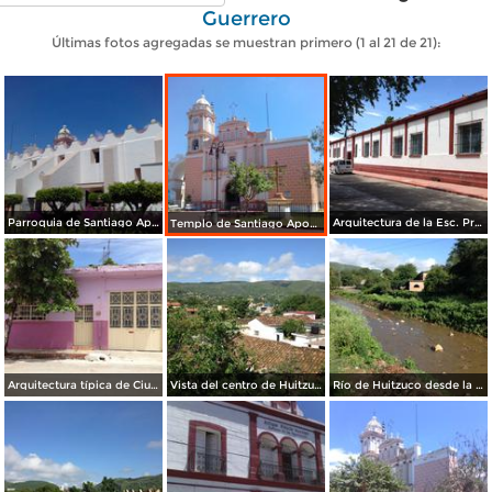
Guerrero
Últimas fotos agregadas se muestran primero (1 al 21 de 21):
Parroquia de Santiago Apostol (siglo XVIII). Marzo/2017
Arquitectura de la Esc. Primaria Federal Leona Vicario. Julio/2016
Templo de Santiago Apostol (siglo XVIII). Marzo/2017
Arquitectura típica de Ciudad Huitzuco. Julio/2016
Vista del centro de Huitzuco con sus techos de teja de dos aguas. Julio/2016
Río de Huitzuco desde la Unidad Deportiva. Julio/2016