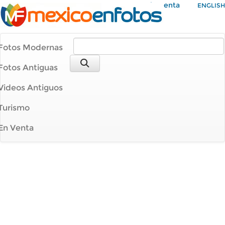
Mi Cuenta
ENGLISH
Fotos Modernas
Fotos Antiguas
Videos Antiguos
Turismo
En Venta