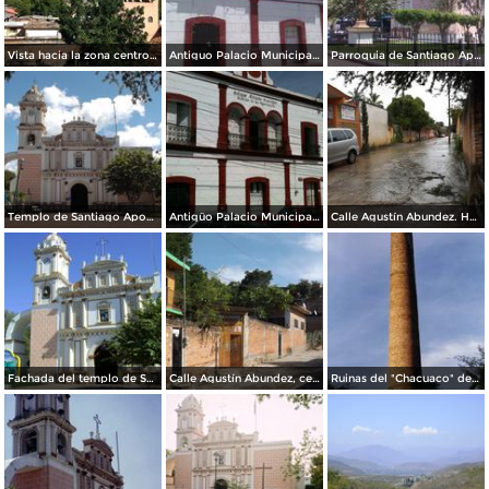
Vista hacia la zona centro de Huitzuco. Julio/2016
Antiguo Palacio Municipal. Marzo/2016
Parroquia de Santiago Apostol siglo XVIII. Marzo/2016
Templo de Santiago Apostol, siglo XVIII. Noviembre/2015
Antigüo Palacio Municipal. Julio/2015
Calle Agustín Abundez. Huitzuco, Guerrero. Julio/2013
Fachada del templo de Santiago Apostol. Ciudad Huitzuco. Diciembre/2012
Calle Agustín Abundez, centro de Huitzuco. Julio/2012
Ruinas del "Chacuaco" del mineral de Guadalupe. Huitzuco, Gro. 2003