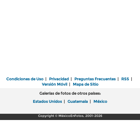
Condiciones de Uso
|
Privacidad
|
Preguntas Frecuentes
|
RSS
|
Versión Móvil
|
Mapa de Sitio
Galerías de fotos de otros países:
Estados Unidos
|
Guatemala
|
México
Copyright © MéxicoEnFotos, 2001-2026