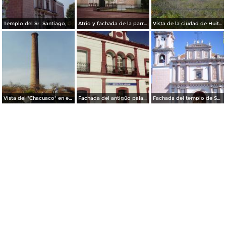
Templo del Sr. Santiago, siglo XVIII. Huitzuco, Guerrero. 2004
Atrio y fachada de la parroquia del Señor Santiago (Siglo XVIII). Huitzuco, Gro. 2008
Vista de la ciudad de Huitzuco desde la carretera a Paso Morelos. Edo. de Guerrero
Vista del "Chacuaco" en el antigüo mineral de Guadalupe. Huitzuco de los Figueroa, Gro.
Fachada del antigüo palacio municipal, hoy edificio de correos. Huitzuco, Gro.
Fachada del templo de Santiago Apostol. Siglo XVIII. Huitzuco, Gro